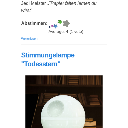
Jedi Meister...
"Papier falten lernen du
wirst"
Abstimmen:
Average:
4
(
1
vote)
über Star Wars Origami
Weiterlesen
Stimmungslampe
"Todesstern"