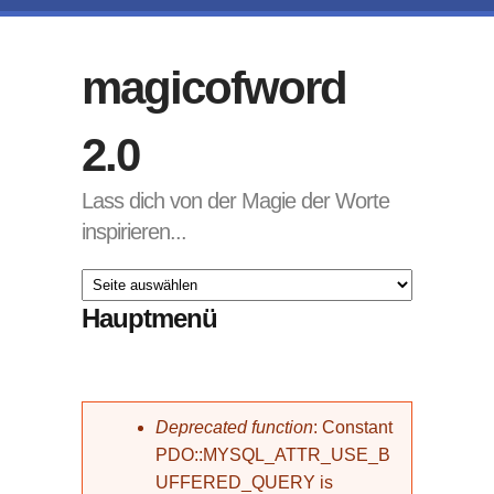
Direkt zum Inhalt
magicofword
2.0
Lass dich von der Magie der Worte
inspirieren...
Hauptmenü
Fehlermeldung
Deprecated function
: Constant
PDO::MYSQL_ATTR_USE_B
UFFERED_QUERY is