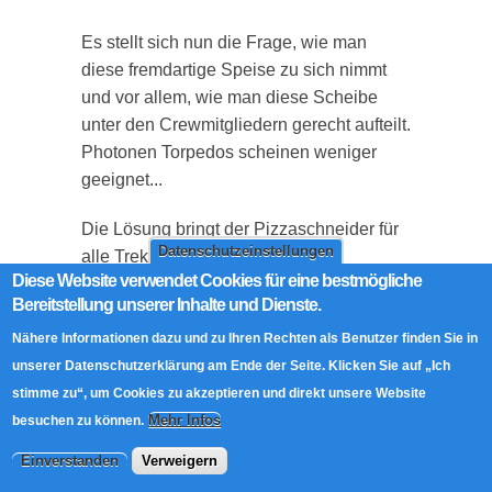
Es stellt sich nun die Frage, wie man
diese fremdartige Speise zu sich nimmt
und vor allem, wie man diese Scheibe
unter den Crewmitgliedern gerecht aufteilt.
Photonen Torpedos scheinen weniger
geeignet...
Die Lösung bringt der Pizzaschneider für
Datenschutzeinstellungen
alle Trekkies da draußen!
Diese Website verwendet Cookies für eine bestmögliche
Bereitstellung unserer Inhalte und Dienste.
Abstimmen:
Average:
5
(
1
vote)
Nähere Informationen dazu und zu Ihren Rechten als Benutzer finden Sie in
über Star Trek USS Enterprise Pizzaschneider
Weiterlesen
unserer Datenschutzerklärung am Ende der Seite. Klicken Sie auf „Ich
stimme zu“, um Cookies zu akzeptieren und direkt unsere Website
Mehr Infos
Ein Dinner mit Hannibal
besuchen zu können.
Lecter
Einverstanden
Verweigern