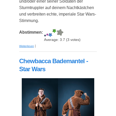
und/oder einer seiner Soldaten der
Sturmtruppler auf deinem Nachtkästchen
und verbreiten echte, imperiale Star Wars-
Stimmung.
Abstimmen:
Average:
3.7
(
3
votes)
über Star Wars LED Mood Lights
Weiterlesen
Chewbacca Bademantel -
Star Wars