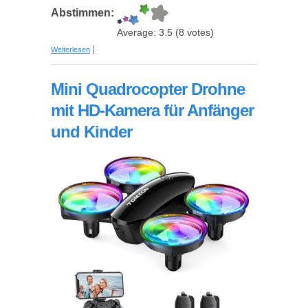
Abstimmen:
Average:
3.5
(
8
votes)
über Bucket-List-Poster "100 Movies | 100 Filme”
Weiterlesen
von Gift Republic
Mini Quadrocopter Drohne
mit HD-Kamera für Anfänger
und Kinder