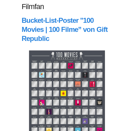
Filmfan
Bucket-List-Poster "100
Movies | 100 Filme” von Gift
Republic