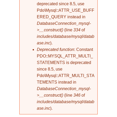
deprecated since 8.5, use
Pdo\Mysql::ATTR_USE_BUFF
ERED_QUERY instead in
DatabaseConnection_mysql-
>__construct()
(line
334
of
includes/database/mysql/datab
ase.inc
).
Deprecated function
: Constant
PDO::MYSQL_ATTR_MULTI_
STATEMENTS is deprecated
since 8.5, use
Pdo\Mysql::ATTR_MULTI_STA
TEMENTS instead in
DatabaseConnection_mysql-
>__construct()
(line
346
of
includes/database/mysql/datab
ase.inc
).