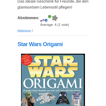
Das ideale Geschenk für Freunde, die den
glamourösen Lebensstil pflegen!
Abstimmen:
Average:
4
(
1
vote)
über Personalisierte Fußmatte "Walk of Fame" mit
Weiterlesen
eigenem Namen
Star Wars Origami