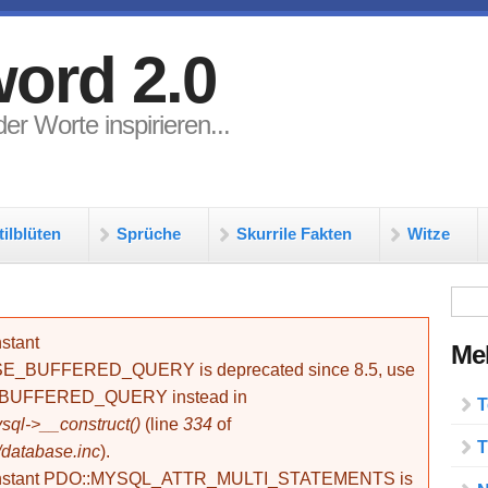
ord 2.0
er Worte inspirieren...
tilblüten
Sprüche
Skurrile Fakten
Witze
Su
stant
Meh
BUFFERED_QUERY is deprecated since 8.5, use
_BUFFERED_QUERY instead in
T
ql->__construct()
(line
334
of
T
/database.inc
).
onstant PDO::MYSQL_ATTR_MULTI_STATEMENTS is