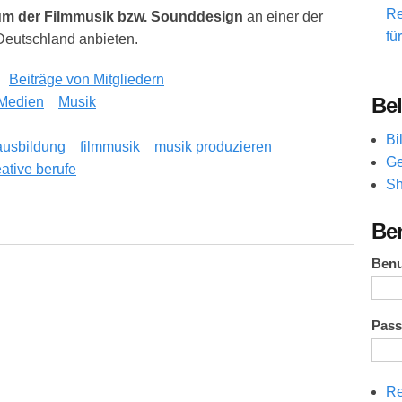
Re
um der Filmmusik bzw. Sounddesign
an einer der
fü
Deutschland anbieten.
Beiträge von Mitgliedern
Bel
Medien
Musik
Bi
ausbildung
filmmusik
musik produzieren
Ge
eative berufe
Sh
: Inhalte, Voraussetzungen, Bewerbung und Karrierechancen
Be
Ben
Pas
Re