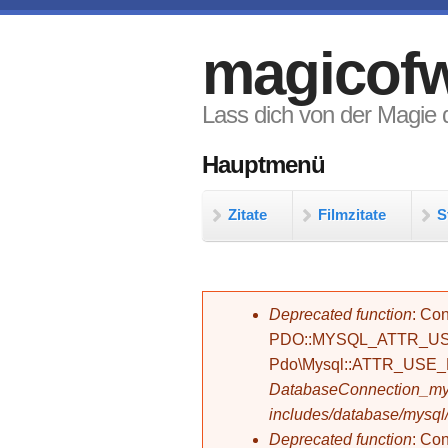
Direkt zum Inhalt
magicofw
Lass dich von der Magie d
Hauptmenü
Zitate
Filmzitate
S
Fehlermeldung
Deprecated function
: Con
PDO::MYSQL_ATTR_USE_
Pdo\Mysql::ATTR_USE
DatabaseConnection_mys
includes/database/mysql
Deprecated function
: C