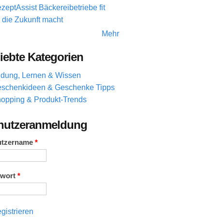
zeptAssist Bäckereibetriebe fit
r die Zukunft macht
Mehr
iebte Kategorien
ldung, Lernen & Wissen
schenkideen & Geschenke Tipps
opping & Produkt-Trends
nutzeranmeldung
utzername
*
swort
*
gistrieren