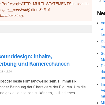
N
use Pdo\Mysql::ATTR_MULTI_STATEMENTS instead in
ql->__construct()
(line
346
of
Neu
/database.inc
).
Vo
wi
le
Bu
im
So
ounddesign: Inhalte,
Me
erbung und Karrierechancen
De
du
22 - 13:24
un
st der beste Film langweilig sein.
Filmmusik
Im
ent der Betonung der Charaktere der Figuren. Um die
Ve
 gezielt einsetzen zu können, ist fundiertes
me
Mi