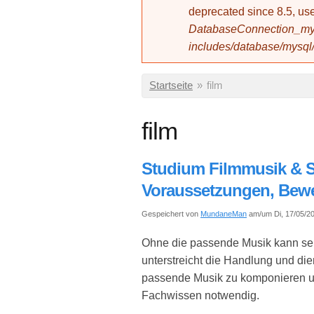
deprecated since 8.5, 
DatabaseConnection_mys
includes/database/mysql
Sie sind hier
Startseite
»
film
film
Studium Filmmusik & S
Voraussetzungen, Bew
Gespeichert von
MundaneMan
am/um Di, 17/05/20
Ohne die passende Musik kann selb
unterstreicht die Handlung und di
passende Musik zu komponieren und
Fachwissen notwendig.