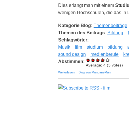
Dies erlangt man mit einem
Studi
wenigen Hochschulen, die das in 
Kategorie Blog:
Themenbeiträge
Themen des Beitrags:
Bildung
Schlagwörter:
Musik
film
studium
bildung
sound design
medienberufe
kr
Abstimmen:
Average:
4
(
3
votes)
über Studium Filmmusik & Sounddesign
Weiterlesen
Blog von MundaneMan