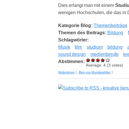
Dies erlangt man mit einem
Studi
wenigen Hochschulen, die das in 
Kategorie Blog:
Themenbeiträge
Themen des Beitrags:
Bildung
Schlagwörter:
Musik
film
studium
bildung
sound design
medienberufe
kr
Abstimmen:
Average:
4
(
3
votes)
über Studium Filmmusik & Sounddesign
Weiterlesen
Blog von MundaneMan