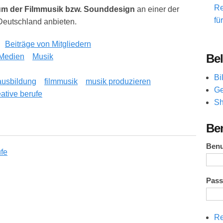
Re
um der Filmmusik bzw. Sounddesign
an einer der
fü
Deutschland anbieten.
Beiträge von Mitgliedern
Bel
Medien
Musik
Bi
ausbildung
filmmusik
musik produzieren
Ge
eative berufe
Sh
: Inhalte, Voraussetzungen, Bewerbung und Karrierechancen
Be
Ben
Pas
Re