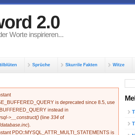
ord 2.0
er Worte inspirieren...
tilblüten
Sprüche
Skurrile Fakten
Witze
Su
stant
Meh
BUFFERED_QUERY is deprecated since 8.5, use
_BUFFERED_QUERY instead in
T
ql->__construct()
(line
334
of
T
/database.inc
).
onstant PDO::MYSQL_ATTR_MULTI_STATEMENTS is