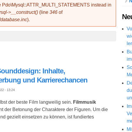
N
use Pdo\Mysql::ATTR_MULTI_STATEMENTS instead in
ql->__construct()
(line
346
of
Neu
/database.inc
).
Vo
wi
le
Bu
im
So
ounddesign: Inhalte,
Me
erbung und Karrierechancen
De
du
22 - 13:24
un
st der beste Film langweilig sein.
Filmmusik
Im
ent der Betonung der Charaktere der Figuren. Um die
Ve
 gezielt einsetzen zu können, ist fundiertes
me
Mi