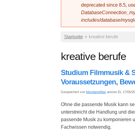
deprecated since 8.5, 
DatabaseConnection_mys
includes/database/mysql
Sie sind hier
Startseite
»
kreative berufe
kreative berufe
Studium Filmmusik & S
Voraussetzungen, Bew
Gespeichert von
MundaneMan
am/um Di, 17/05/20
Ohne die passende Musik kann selb
unterstreicht die Handlung und di
passende Musik zu komponieren und
Fachwissen notwendig.