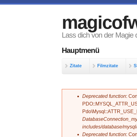
Direkt zum Inhalt
magicofw
Lass dich von der Magie d
Hauptmenü
Zitate
Filmzitate
S
Fehlermeldung
Deprecated function
: Con
PDO::MYSQL_ATTR_USE_
Pdo\Mysql::ATTR_USE
DatabaseConnection_mys
includes/database/mysql
Deprecated function
: C