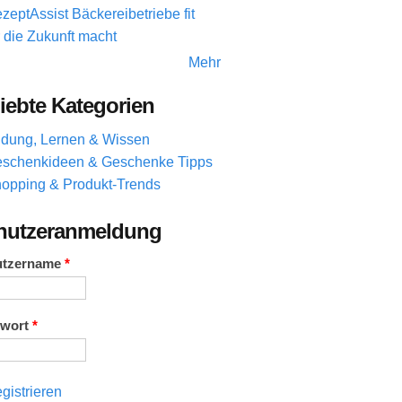
zeptAssist Bäckereibetriebe fit
r die Zukunft macht
Mehr
iebte Kategorien
ldung, Lernen & Wissen
schenkideen & Geschenke Tipps
opping & Produkt-Trends
nutzeranmeldung
utzername
*
swort
*
gistrieren