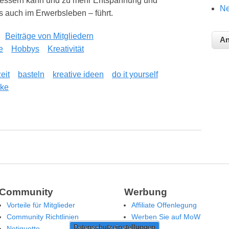
bessern kann und zu mehr Entspannung und
Ne
s auch im Erwerbsleben – führt.
Beiträge von Mitgliedern
e
Hobbys
Kreativität
eit
basteln
kreative ideen
do it yourself
nke
el für mehr Entspannung und Wohlbefinden
Community
Werbung
Vorteile für Mitglieder
Affiliate Offenlegung
Community Richtlinien
Werben Sie auf MoW
Datenschutzeinstellungen
Netiquette