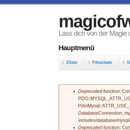
Direkt zum Inhalt
magicofw
Lass dich von der Magie d
Hauptmenü
Zitate
Filmzitate
S
Fehlermeldung
Deprecated function
: Con
PDO::MYSQL_ATTR_USE_
Pdo\Mysql::ATTR_USE
DatabaseConnection_mys
includes/database/mysql
Deprecated function
: C