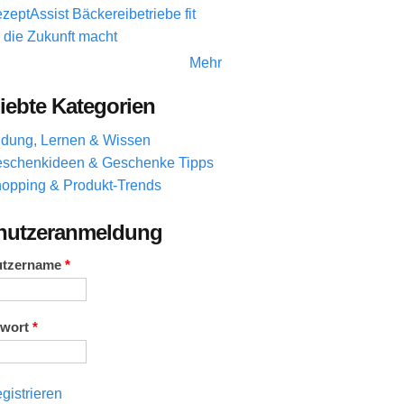
zeptAssist Bäckereibetriebe fit
r die Zukunft macht
Mehr
iebte Kategorien
ldung, Lernen & Wissen
schenkideen & Geschenke Tipps
opping & Produkt-Trends
nutzeranmeldung
utzername
*
swort
*
gistrieren