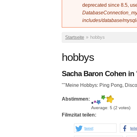
deprecated since 8.5, 
DatabaseConnection_mys
includes/database/mysql
Sie sind hier
Startseite
»
hobbys
hobbys
Sacha Baron Cohen in 
""Meine Hobbys: Ping Pong, Disc
Abstimmen:
Average:
5
(
2
votes)
Filmzitat teilen:
tweet
teil