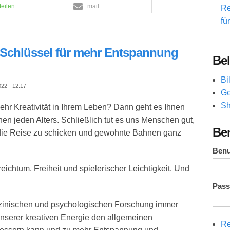
teilen
mail
Re
fü
ls Schlüssel für mehr Entspannung
Bel
Bi
22 - 12:17
Ge
Sh
hr Kreativität in Ihrem Leben? Dann geht es Ihnen
en jeden Alters. Schließlich tut es uns Menschen gut,
Be
die Reise zu schicken und gewohnte Bahnen ganz
Ben
reichtum, Freiheit und spielerischer Leichtigkeit. Und
Pas
edizinischen und psychologischen Forschung immer
nserer kreativen Energie den allgemeinen
Re