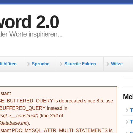
ord 2.0
er Worte inspirieren...
tilblüten
Sprüche
Skurrile Fakten
Witze
Su
stant
Meh
BUFFERED_QUERY is deprecated since 8.5, use
_BUFFERED_QUERY instead in
T
ql->__construct()
(line
334
of
T
/database.inc
).
onstant PDO::MYSQL_ATTR_MULTI_STATEMENTS is