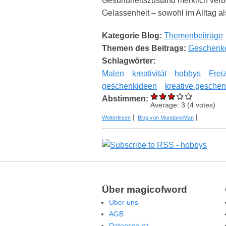
Gesundheitszustand merklich ver
Gelassenheit – sowohl im Alltag al
Kategorie Blog:
Themenbeiträge
Themen des Beitrags:
Geschenk
Schlagwörter:
Malen
kreativität
hobbys
Freiz
geschenkideen
kreative gesche
Abstimmen:
Average:
3
(
4
votes)
über Kreativität im Alltag als Schlüss
Weiterlesen
Blog von MundaneMan
Über magicofword
Über uns
AGB
Datenschutz