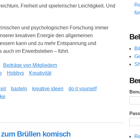
Re
reichtum, Freiheit und spielerischer Leichtigkeit. Und
fü
edizinischen und psychologischen Forschung immer
Bel
nserer kreativen Energie den allgemeinen
bessern kann und zu mehr Entspannung und
Bi
s auch im Erwerbsleben – führt.
Ge
Sh
Beiträge von Mitgliedern
e
Hobbys
Kreativität
Be
eit
basteln
kreative ideen
do it yourself
Ben
nke
Pas
el für mehr Entspannung und Wohlbefinden
. zum Brüllen komisch
Re