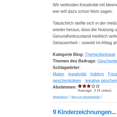
Wir verbinden Kreativität mit Ideen
wer will dazu schon Nein sagen.
Tatsächlich stellte sich in der m
wieder heraus, dass die Nutzung u
Gesundheitszustand merklich ver
Gelassenheit – sowohl im Alltag al
Kategorie Blog:
Themenbeiträge
Themen des Beitrags:
Geschenk
Schlagwörter:
Malen
kreativität
hobbys
Freiz
geschenkideen
kreative gesche
Abstimmen:
Average:
3
(
4
votes)
über Kreativität im Alltag als Schlüss
Weiterlesen
Blog von MundaneMan
9 Kinderzeichnungen..