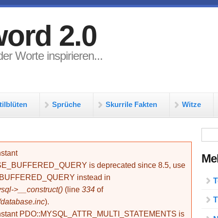
ord 2.0
er Worte inspirieren...
tilblüten
Sprüche
Skurrile Fakten
Witze
Su
stant
Meh
BUFFERED_QUERY is deprecated since 8.5, use
_BUFFERED_QUERY instead in
T
ql->__construct()
(line
334
of
T
/database.inc
).
onstant PDO::MYSQL_ATTR_MULTI_STATEMENTS is