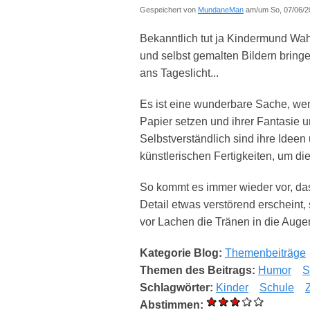
Gespeichert von
MundaneMan
am/um So, 07/06/20
Bekanntlich tut ja Kindermund Wah
und selbst gemalten Bildern bring
ans Tageslicht...
Es ist eine wunderbare Sache, wenn
Papier setzen und ihrer Fantasie un
Selbstverständlich sind ihre Ideen
künstlerischen Fertigkeiten, um di
So kommt es immer wieder vor, da
Detail etwas verstörend erscheint,
vor Lachen die Tränen in die Augen 
Kategorie Blog:
Themenbeiträge
Themen des Beitrags:
Humor
S
Schlagwörter:
Kinder
Schule
Abstimmen: