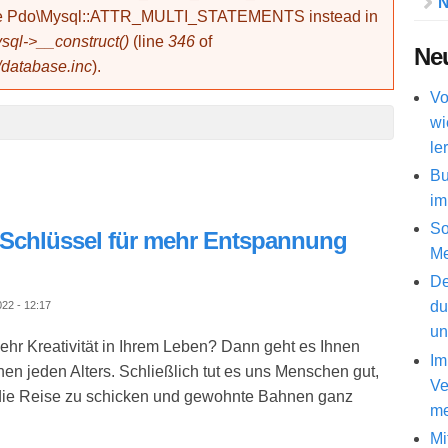
N
use Pdo\Mysql::ATTR_MULTI_STATEMENTS instead in
ql->__construct()
(line
346
of
Neu
/database.inc
).
Vo
wi
le
Bu
im
So
ls Schlüssel für mehr Entspannung
Me
De
du
22 - 12:17
un
hr Kreativität in Ihrem Leben? Dann geht es Ihnen
Im
en jeden Alters. Schließlich tut es uns Menschen gut,
Ve
die Reise zu schicken und gewohnte Bahnen ganz
me
Mi