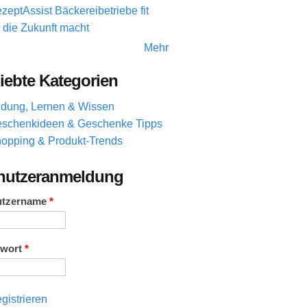
zeptAssist Bäckereibetriebe fit
r die Zukunft macht
Mehr
iebte Kategorien
ldung, Lernen & Wissen
schenkideen & Geschenke Tipps
opping & Produkt-Trends
nutzeranmeldung
utzername
*
swort
*
gistrieren