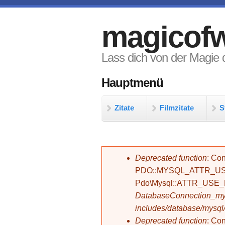
Direkt zum Inhalt
magicofw
Lass dich von der Magie d
Hauptmenü
Zitate
Filmzitate
S
Fehlermeldung
Deprecated function
: Con
PDO::MYSQL_ATTR_USE_
Pdo\Mysql::ATTR_USE
DatabaseConnection_mys
includes/database/mysql
Deprecated function
: C