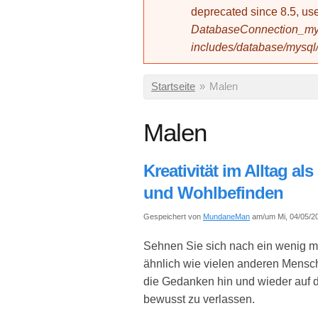
deprecated since 8.5, 
DatabaseConnection_mys
includes/database/mysql
Sie sind hier
Startseite
»
Malen
Malen
Kreativität im Alltag a
und Wohlbefinden
Gespeichert von
MundaneMan
am/um Mi, 04/05/20
Sehnen Sie sich nach ein wenig me
ähnlich wie vielen anderen Mensch
die Gedanken hin und wieder auf 
bewusst zu verlassen.