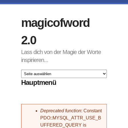
Direkt zum Inhalt
magicofword
2.0
Lass dich von der Magie der Worte
inspirieren...
Hauptmenü
Fehlermeldung
Deprecated function
: Constant
PDO::MYSQL_ATTR_USE_B
UFFERED_QUERY is