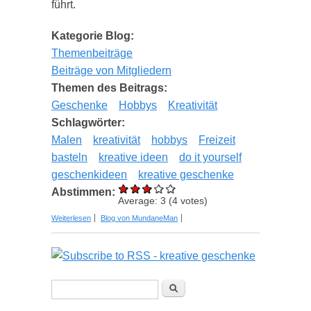
führt.
Kategorie Blog:
Themenbeiträge
Beiträge von Mitgliedern
Themen des Beitrags:
Geschenke
Hobbys
Kreativität
Schlagwörter:
Malen
kreativität
hobbys
Freizeit
basteln
kreative ideen
do it yourself
geschenkideen
kreative geschenke
Abstimmen:
Average:
3
(
4
votes)
über Kreativität im Alltag als Schlüssel für mehr
Weiterlesen
Blog von MundaneMan
Entspannung und Wohlbefinden
Suchformular
Suche