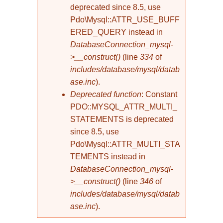
deprecated since 8.5, use
Pdo\Mysql::ATTR_USE_BUFF
ERED_QUERY instead in
DatabaseConnection_mysql-
>__construct()
(line
334
of
includes/database/mysql/datab
ase.inc
).
Deprecated function
: Constant
PDO::MYSQL_ATTR_MULTI_
STATEMENTS is deprecated
since 8.5, use
Pdo\Mysql::ATTR_MULTI_STA
TEMENTS instead in
DatabaseConnection_mysql-
>__construct()
(line
346
of
includes/database/mysql/datab
ase.inc
).