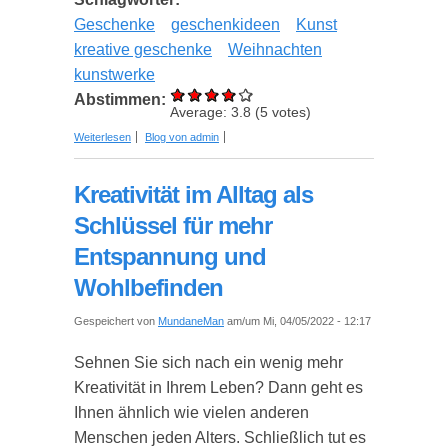
Geschenke
geschenkideen
Kunst
kreative geschenke
Weihnachten
kunstwerke
Abstimmen:
Average:
3.8
(
5
votes)
über Geschenkidee ­– Schöne Kunst online kaufen
Weiterlesen
Blog von admin
Kreativität im Alltag als
Schlüssel für mehr
Entspannung und
Wohlbefinden
Gespeichert von
MundaneMan
am/um Mi, 04/05/2022 - 12:17
Sehnen Sie sich nach ein wenig mehr
Kreativität in Ihrem Leben? Dann geht es
Ihnen ähnlich wie vielen anderen
Menschen jeden Alters. Schließlich tut es