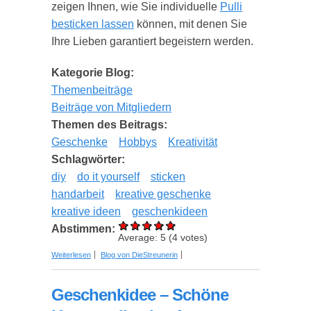
zeigen Ihnen, wie Sie individuelle
Pulli
besticken lassen
können, mit denen Sie
Ihre Lieben garantiert begeistern werden.
Kategorie Blog:
Themenbeiträge
Beiträge von Mitgliedern
Themen des Beitrags:
Geschenke
Hobbys
Kreativität
Schlagwörter:
diy
do it yourself
sticken
handarbeit
kreative geschenke
kreative ideen
geschenkideen
Abstimmen:
Average:
5
(
4
votes)
über Ultimativer Ratgeber: Individualisierte
Weiterlesen
Blog von DieStreunerin
Pullover besticken (lassen) als originelle
Geschenkideen
Geschenkidee ­– Schöne