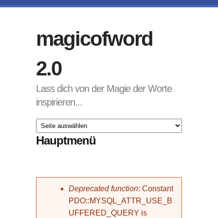
Direkt zum Inhalt
magicofword
2.0
Lass dich von der Magie der Worte
inspirieren...
Hauptmenü
Fehlermeldung
Deprecated function
: Constant
PDO::MYSQL_ATTR_USE_B
UFFERED_QUERY is