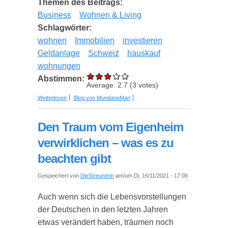
Themen des Beitrags:
Business
Wohnen & Living
Schlagwörter:
wohnen
Immobilien
investieren
Geldanlage
Schweiz
hauskauf
wohnungen
Abstimmen:
Average:
2.7
(
3
votes)
über Immobilien in der Schweiz – Lohnt sich eine
Weiterlesen
Blog von MundaneMan
Investition?
Den Traum vom Eigenheim
verwirklichen – was es zu
beachten gibt
Gespeichert von
DieStreunerin
am/um Di, 16/11/2021 - 17:08
Auch wenn sich die Lebensvorstellungen
der Deutschen in den letzten Jahren
etwas verändert haben, träumen noch