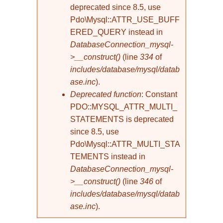
deprecated since 8.5, use
Pdo\Mysql::ATTR_USE_BUFF
ERED_QUERY instead in
DatabaseConnection_mysql-
>__construct()
(line
334
of
includes/database/mysql/datab
ase.inc
).
Deprecated function
: Constant
PDO::MYSQL_ATTR_MULTI_
STATEMENTS is deprecated
since 8.5, use
Pdo\Mysql::ATTR_MULTI_STA
TEMENTS instead in
DatabaseConnection_mysql-
>__construct()
(line
346
of
includes/database/mysql/datab
ase.inc
).