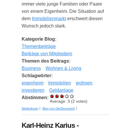
immer viele junge Familien oder Paare
von einem Eigenheim. Die Situation auf
dem
Immobilienmarkt
erschwert diesen
Wunsch jedoch stark.
Kategorie Blog:
Themenbeiträge
Beiträge von Mitgliedern
Themen des Beitrags:
Business
Wohnen & Living
Schlagwörter:
eigenheim
Immobilien
wohnen
investieren
Geldanlage
Abstimmen:
Average:
3
(
2
votes)
über Den Traum vom Eigenheim verwirklichen –
Weiterlesen
Blog von DieStreunerin
was es zu beachten gibt
Karl-Heinz Karius -