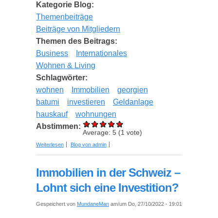
Kategorie Blog:
Themenbeiträge
Beiträge von Mitgliedern
Themen des Beitrags:
Business
Internationales
Wohnen & Living
Schlagwörter:
wohnen
Immobilien
georgien
batumi
investieren
Geldanlage
hauskauf
wohnungen
Abstimmen:
Average:
5
(
1
vote)
über Immobilienkauf in Batumi: Verborgene
Weiterlesen
Blog von admin
Chancen, die die meisten Investoren 2025
übersehen
Immobilien in der Schweiz –
Lohnt sich eine Investition?
Gespeichert von
MundaneMan
am/um Do, 27/10/2022 - 19:01