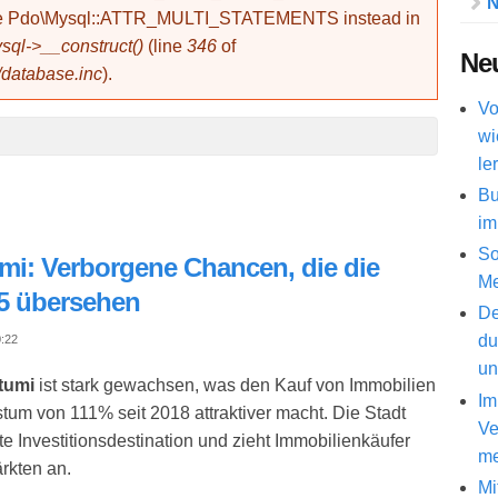
N
use Pdo\Mysql::ATTR_MULTI_STATEMENTS instead in
ql->__construct()
(line
346
of
Neu
/database.inc
).
Vo
wi
le
Bu
im
So
mi: Verborgene Chancen, die die
Me
25 übersehen
De
du
0:22
un
tumi
ist stark gewachsen, was den Kauf von Immobilien
Im
m von 111% seit 2018 attraktiver macht. Die Stadt
Ve
 Investitionsdestination und zieht Immobilienkäufer
me
rkten an.
Mi