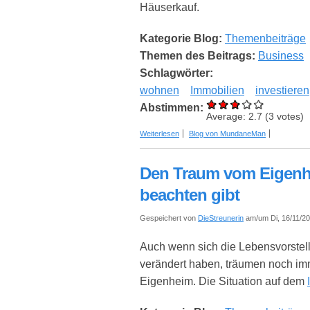
Häuserkauf.
Kategorie Blog:
Themenbeiträge
Themen des Beitrags:
Business
Schlagwörter:
wohnen
Immobilien
investieren
Abstimmen:
Average:
2.7
(
3
votes)
über Immobilien in der Schweiz – Lohnt 
Weiterlesen
Blog von MundaneMan
Den Traum vom Eigenhe
beachten gibt
Gespeichert von
DieStreunerin
am/um Di, 16/11/20
Auch wenn sich die Lebensvorstel
verändert haben, träumen noch im
Eigenheim. Die Situation auf dem