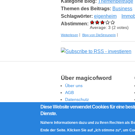
Kategorie Blog:
Themenbeiträge
Themen des Beitrags:
Business
Schlagwörter:
eigenheim
Immob
Abstimmen:
Average:
3
(
2
votes)
über Den Traum vom Eigenheim verwirk
Weiterlesen
Blog von DieStreunerin
Über magicofword
Über uns
AGB
Datenschutz
Rechtliche Hinweise
Diese Website verwendet Cookies für eine best
Dienste.
Impressum
Kontakt
Nähere Informationen dazu und zu Ihren Rechten als B
Ende der Seite. Klicken Sie auf „Ich stimme zu“, um C