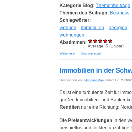
Kategorie Blog:
Themenbeiträge
Themen des Beitrags:
Business
Schlagwörter:
wohnen
Immobilien
georgien
wohnungen
Abstimmen:
Average:
5
(
1
vote)
über Immobilienkauf in Batumi: Verbor
Weiterlesen
Blog von admin
Immobilien in der Schwe
Gespeichert von
MundaneMan
am/um Do, 27/10/2
Es ist eine turbulente Zeit für Immo
großen Immobilien- und Bankenkris
Renditen
nur eine Richtung: Nord
Die
Preisentwicklungen
in den w
beispiellos und lockten unzählige