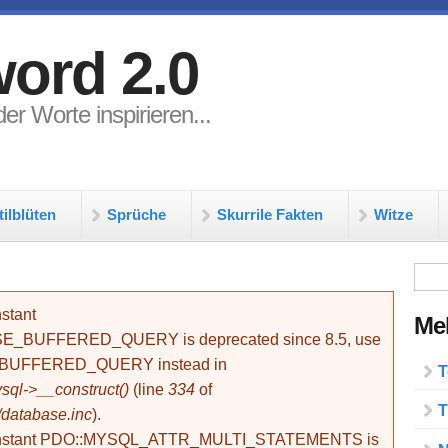
ord 2.0
er Worte inspirieren...
tilblüten
Sprüche
Skurrile Fakten
Witze
Su
stant
Meh
BUFFERED_QUERY is deprecated since 8.5, use
_BUFFERED_QUERY instead in
T
ql->__construct()
(line
334
of
T
/database.inc
).
onstant PDO::MYSQL_ATTR_MULTI_STATEMENTS is