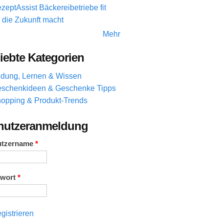
zeptAssist Bäckereibetriebe fit
r die Zukunft macht
Mehr
iebte Kategorien
ldung, Lernen & Wissen
schenkideen & Geschenke Tipps
opping & Produkt-Trends
nutzeranmeldung
utzername
*
swort
*
gistrieren