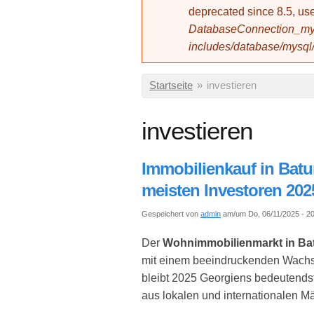
deprecated since 8.5, 
DatabaseConnection_mys
includes/database/mysql
Sie sind hier
Startseite
»
investieren
investieren
Immobilienkauf in Batu
meisten Investoren 20
Gespeichert von
admin
am/um Do, 06/11/2025 - 2
Der
Wohnimmobilienmarkt in Ba
mit einem beeindruckenden Wachstu
bleibt 2025 Georgiens bedeutendste
aus lokalen und internationalen Mä