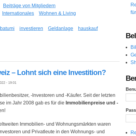
Re
Beiträge von Mitgliedern
fü
Internationales
Wohnen & Living
batumi
investieren
Geldanlage
hauskauf
Bel
Bi
gene Chancen, die die meisten Investoren 2025 übersehen
Ge
Sh
iz – Lohnt sich eine Investition?
Be
022 - 19:01
Ben
bilienbesitzer, -Investoren und -Käufer. Seit der letzten
e im Jahr 2008 gab es für die
Immobilienpreise und -
Pas
en!
eltweiten Immobilien- und Wohnungsmärkten waren
 Investoren und Privatleute in den Wohnungs- und
Re