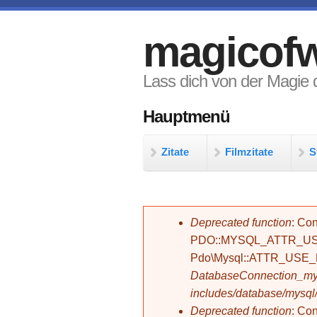
Direkt zum Inhalt
magicofw
Lass dich von der Magie d
Hauptmenü
Zitate
Filmzitate
S
Fehlermeldung
Deprecated function
: Con
PDO::MYSQL_ATTR_USE_
Pdo\Mysql::ATTR_USE
DatabaseConnection_mys
includes/database/mysql
Deprecated function
: C