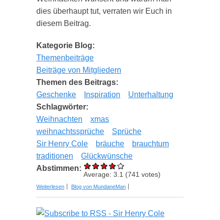
dies überhaupt tut, verraten wir Euch in
diesem Beitrag.
Kategorie Blog:
Themenbeiträge
Beiträge von Mitgliedern
Themen des Beitrags:
Geschenke
Inspiration
Unterhaltung
Schlagwörter:
Weihnachten
xmas
weihnachtssprüche
Sprüche
Sir Henry Cole
bräuche
brauchtum
traditionen
Glückwünsche
Abstimmen:
Average:
3.1
(
741
votes)
über Weihnachtssprüche und deren Tradition
Weiterlesen
Blog von MundaneMan