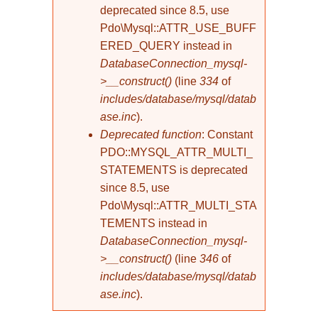
deprecated since 8.5, use
Pdo\Mysql::ATTR_USE_BUFF
ERED_QUERY instead in
DatabaseConnection_mysql-
>__construct()
(line
334
of
includes/database/mysql/datab
ase.inc
).
Deprecated function
: Constant
PDO::MYSQL_ATTR_MULTI_
STATEMENTS is deprecated
since 8.5, use
Pdo\Mysql::ATTR_MULTI_STA
TEMENTS instead in
DatabaseConnection_mysql-
>__construct()
(line
346
of
includes/database/mysql/datab
ase.inc
).