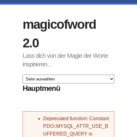
Direkt zum Inhalt
magicofword
2.0
Lass dich von der Magie der Worte
inspirieren...
Hauptmenü
Fehlermeldung
Deprecated function
: Constant
PDO::MYSQL_ATTR_USE_B
UFFERED_QUERY is