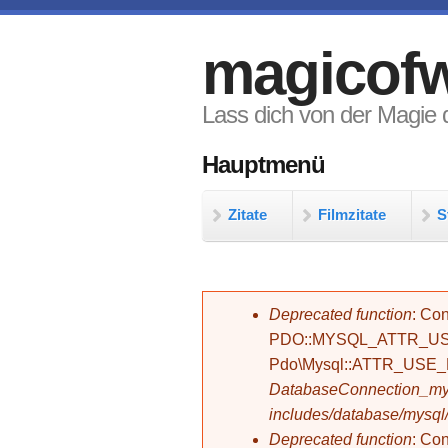
Direkt zum Inhalt
magicofw
Lass dich von der Magie d
Hauptmenü
Zitate
Filmzitate
S
Fehlermeldung
Deprecated function
: Con
PDO::MYSQL_ATTR_USE_
Pdo\Mysql::ATTR_USE
DatabaseConnection_mys
includes/database/mysql
Deprecated function
: C