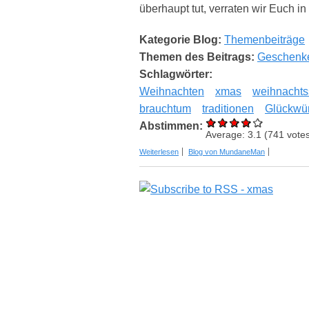
überhaupt tut, verraten wir Euch in
Kategorie Blog:
Themenbeiträge
Themen des Beitrags:
Geschenk
Schlagwörter:
Weihnachten
xmas
weihnachts
brauchtum
traditionen
Glückwü
Abstimmen:
Average:
3.1
(
741
votes
über Weihnachtssprüche und deren Tra
Weiterlesen
Blog von MundaneMan