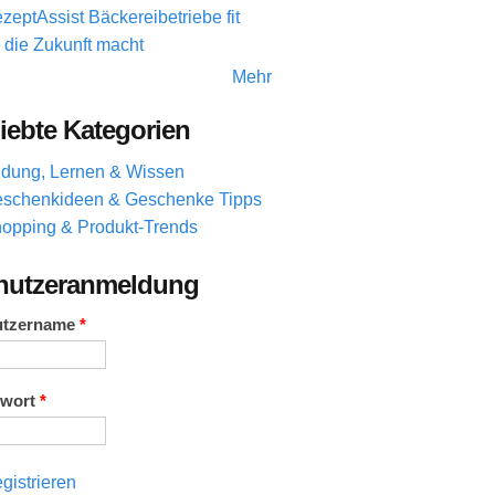
zeptAssist Bäckereibetriebe fit
r die Zukunft macht
Mehr
iebte Kategorien
ldung, Lernen & Wissen
schenkideen & Geschenke Tipps
opping & Produkt-Trends
nutzeranmeldung
utzername
*
swort
*
gistrieren