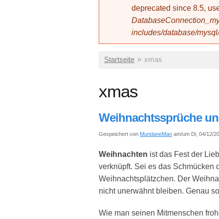
deprecated since 8.5, 
DatabaseConnection_mys
includes/database/mysql
Sie sind hier
Startseite
»
xmas
xmas
Weihnachtssprüche und
Gespeichert von
MundaneMan
am/um Di, 04/12/20
Weihnachten
ist das Fest der Lie
verknüpft. Sei es das Schmücken
Weihnachtsplätzchen. Der Weihna
nicht unerwähnt bleiben. Genau s
Wie man seinen Mitmenschen fro