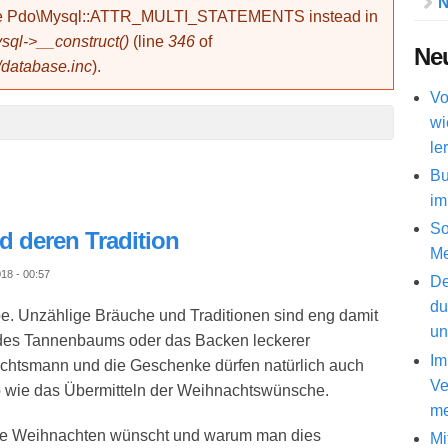
N
use Pdo\Mysql::ATTR_MULTI_STATEMENTS instead in
ql->__construct()
(line
346
of
Neu
/database.inc
).
Vo
wi
le
Bu
im
So
 deren Tradition
Me
18 - 00:57
De
du
be. Unzählige Bräuche und Traditionen sind eng damit
un
 des Tannenbaums oder das Backen leckerer
Im
chtsmann und die Geschenke dürfen natürlich auch
Ve
o wie das Übermitteln der Weihnachtswünsche.
me
he Weihnachten wünscht und warum man dies
Mi