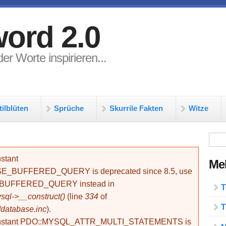
ord 2.0
er Worte inspirieren...
tilblüten
Sprüche
Skurrile Fakten
Witze
Su
stant
Meh
BUFFERED_QUERY is deprecated since 8.5, use
_BUFFERED_QUERY instead in
T
ql->__construct()
(line
334
of
T
/database.inc
).
onstant PDO::MYSQL_ATTR_MULTI_STATEMENTS is