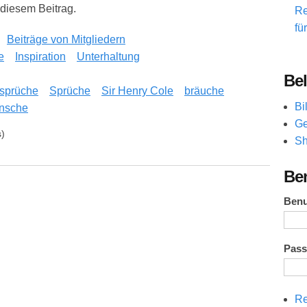
 diesem Beitrag.
Re
fü
Beiträge von Mitgliedern
e
Inspiration
Unterhaltung
Bel
sprüche
Sprüche
Sir Henry Cole
bräuche
Bi
nsche
Ge
)
Sh
dition
Be
Ben
Pas
Re