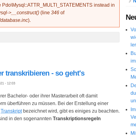
N
use Pdo\Mysql::ATTR_MULTI_STATEMENTS instead in
ql->__construct()
(line
346
of
Neu
/database.inc
).
Vo
wi
le
Bu
im
So
 transkribieren - so geht's
Me
21 - 12:03
De
du
r Bachelor- oder ihrer Masterarbeit oft damit
un
form überführen zu müssen. Bei der Erstellung einer
Im
s
Transkript
bezeichnet wird, gibt es einiges zu beachten.
Ve
sind in den sogenannten
Transkriptionsregeln
me
Mi