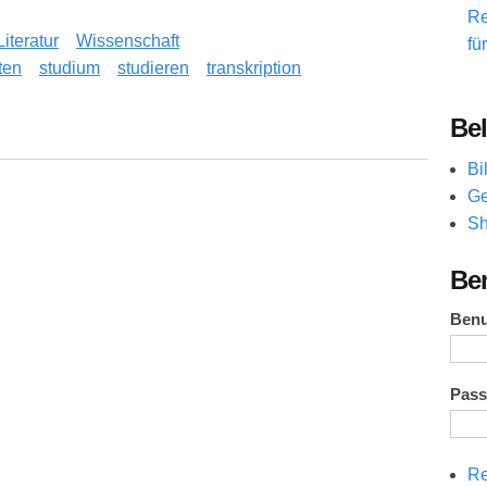
Re
Literatur
Wissenschaft
fü
ten
studium
studieren
transkription
Bel
ieren - so geht's
Bi
Ge
Sh
Be
Ben
Pas
Re