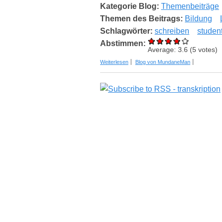
Kategorie Blog:
Themenbeiträge
Themen des Beitrags:
Bildung
Schlagwörter:
schreiben
studen
Abstimmen:
Average:
3.6
(
5
votes)
über Wissenschaftlich sauber transkrib
Weiterlesen
Blog von MundaneMan