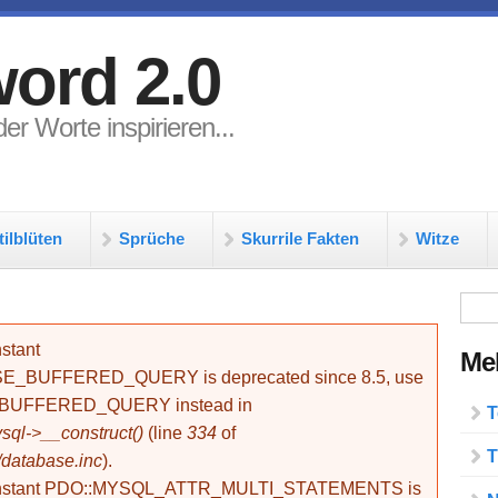
ord 2.0
er Worte inspirieren...
tilblüten
Sprüche
Skurrile Fakten
Witze
Su
stant
Meh
BUFFERED_QUERY is deprecated since 8.5, use
_BUFFERED_QUERY instead in
T
ql->__construct()
(line
334
of
T
/database.inc
).
onstant PDO::MYSQL_ATTR_MULTI_STATEMENTS is