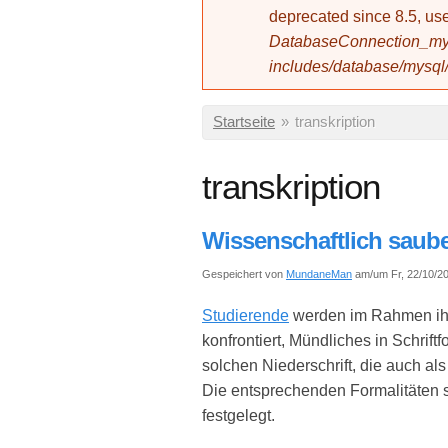
deprecated since 8.5, 
DatabaseConnection_mys
includes/database/mysql
Sie sind hier
Startseite
»
transkription
transkription
Wissenschaftlich sauber
Gespeichert von
MundaneMan
am/um Fr, 22/10/20
Studierende
werden im Rahmen ihre
konfrontiert, Mündliches in Schrift
solchen Niederschrift, die auch al
Die entsprechenden Formalitäten 
festgelegt.