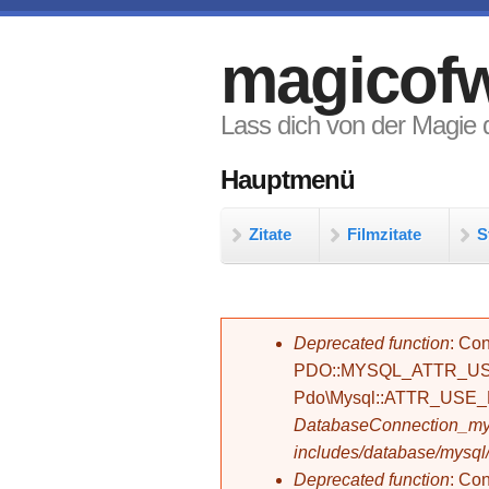
Direkt zum Inhalt
magicofw
Lass dich von der Magie d
Hauptmenü
Zitate
Filmzitate
S
Fehlermeldung
Deprecated function
: Con
PDO::MYSQL_ATTR_USE_
Pdo\Mysql::ATTR_USE
DatabaseConnection_mys
includes/database/mysql
Deprecated function
: C