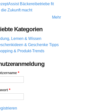
zeptAssist Bäckereibetriebe fit
r die Zukunft macht
Mehr
iebte Kategorien
ldung, Lernen & Wissen
schenkideen & Geschenke Tipps
opping & Produkt-Trends
nutzeranmeldung
utzername
*
swort
*
gistrieren