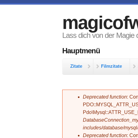
Direkt zum Inhalt
magicofw
Lass dich von der Magie d
Hauptmenü
Zitate
Filmzitate
Fehlermeldung
Deprecated function
: Con
PDO::MYSQL_ATTR_USE_
Pdo\Mysql::ATTR_USE
DatabaseConnection_mys
includes/database/mysql
Deprecated function
: C