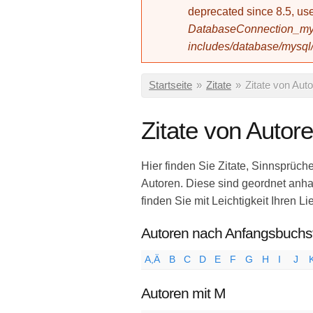
deprecated since 8.5, 
DatabaseConnection_mys
includes/database/mysql
Sie sind hier
Startseite
»
Zitate
»
Zitate von Aut
Zitate von Autor
Hier finden Sie Zitate, Sinnsprüch
Autoren. Diese sind geordnet an
finden Sie mit Leichtigkeit Ihren Li
Autoren nach Anfangsbuch
A,Ä
B
C
D
E
F
G
H
I
J
Autoren mit M