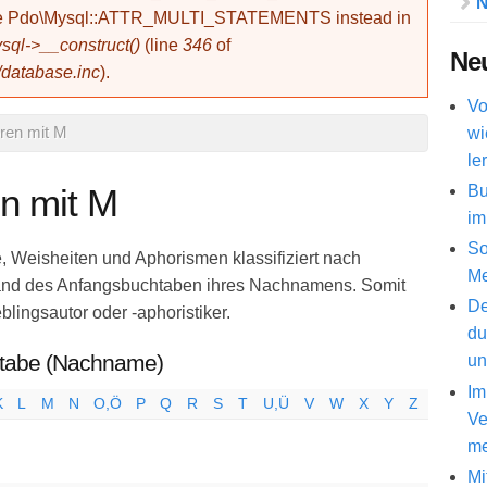
N
use Pdo\Mysql::ATTR_MULTI_STATEMENTS instead in
ql->__construct()
(line
346
of
Neu
/database.inc
).
Vo
wi
oren mit M
le
Bu
en mit M
im
So
e, Weisheiten und Aphorismen klassifiziert nach
Me
hand des Anfangsbuchtaben ihres Nachnamens. Somit
De
eblingsautor oder -aphoristiker.
du
stabe (Nachname)
un
Im
K
L
M
N
O,Ö
P
Q
R
S
T
U,Ü
V
W
X
Y
Z
Ve
me
Mi