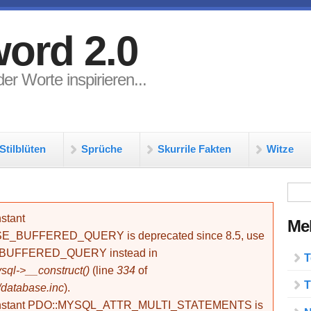
ord 2.0
er Worte inspirieren...
Stilblüten
Sprüche
Skurrile Fakten
Witze
Su
stant
Meh
BUFFERED_QUERY is deprecated since 8.5, use
_BUFFERED_QUERY instead in
T
ql->__construct()
(line
334
of
T
/database.inc
).
onstant PDO::MYSQL_ATTR_MULTI_STATEMENTS is