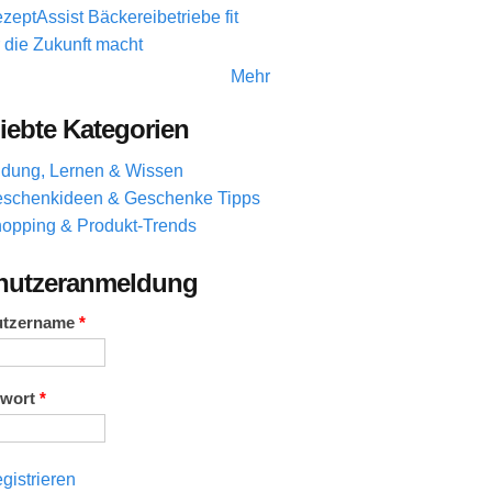
zeptAssist Bäckereibetriebe fit
r die Zukunft macht
Mehr
iebte Kategorien
ldung, Lernen & Wissen
schenkideen & Geschenke Tipps
opping & Produkt-Trends
nutzeranmeldung
utzername
*
swort
*
gistrieren