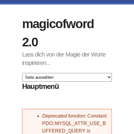
Direkt zum Inhalt
magicofword
2.0
Lass dich von der Magie der Worte
inspirieren...
Hauptmenü
Fehlermeldung
Deprecated function
: Constant
PDO::MYSQL_ATTR_USE_B
UFFERED_QUERY is