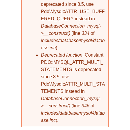
deprecated since 8.5, use
Pdo\Mysql::ATTR_USE_BUFF
ERED_QUERY instead in
DatabaseConnection_mysql-
>__construct()
(line
334
of
includes/database/mysql/datab
ase.inc
).
Deprecated function
: Constant
PDO::MYSQL_ATTR_MULTI_
STATEMENTS is deprecated
since 8.5, use
Pdo\Mysql::ATTR_MULTI_STA
TEMENTS instead in
DatabaseConnection_mysql-
>__construct()
(line
346
of
includes/database/mysql/datab
ase.inc
).