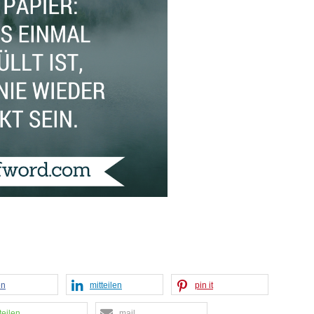
en
mitteilen
pin it
teilen
mail