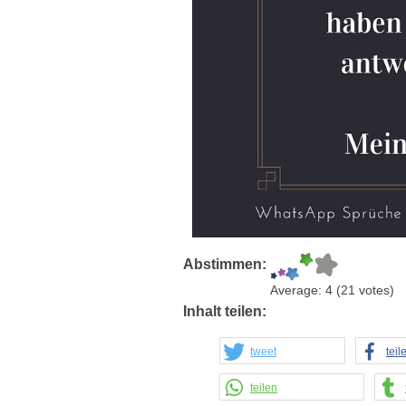
Abstimmen:
Average:
4
(
21
votes)
Inhalt teilen:
tweet
teil
teilen