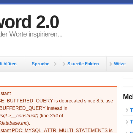
ord 2.0
er Worte inspirieren...
tilblüten
Sprüche
Skurrile Fakten
Witze
Su
stant
Meh
BUFFERED_QUERY is deprecated since 8.5, use
_BUFFERED_QUERY instead in
T
ql->__construct()
(line
334
of
T
/database.inc
).
onstant PDO::MYSQL_ATTR_MULTI_STATEMENTS is