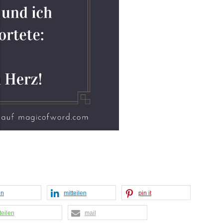
en
mitteilen
pin it
teilen
mail