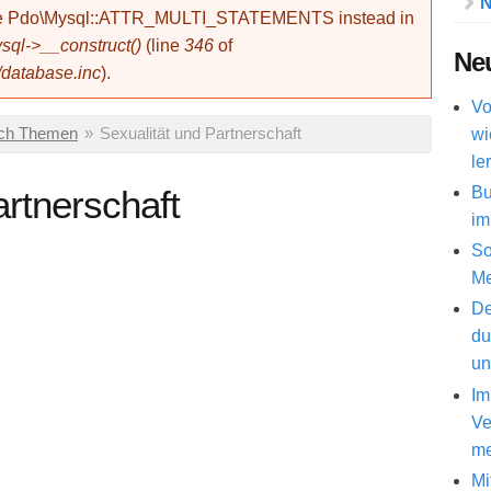
N
use Pdo\Mysql::ATTR_MULTI_STATEMENTS instead in
ql->__construct()
(line
346
of
Neu
/database.inc
).
Vo
wi
ach Themen
»
Sexualität und Partnerschaft
le
Bu
artnerschaft
im
So
Me
De
du
un
Im
Ve
me
Mi