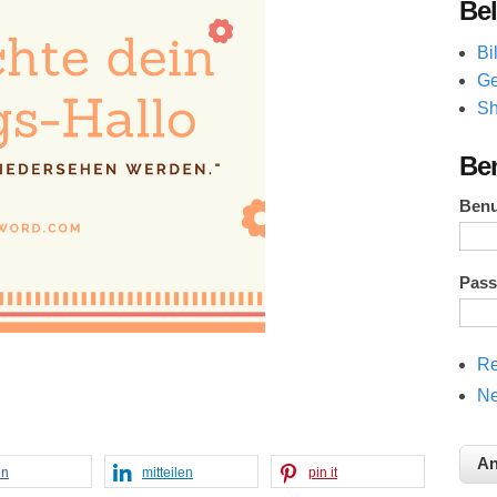
Bel
Bi
Ge
Sh
Be
Ben
Pas
Re
Ne
en
mitteilen
pin it