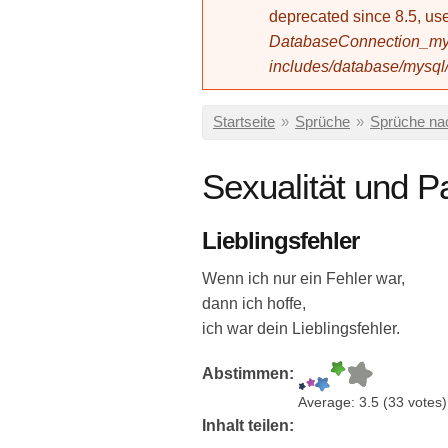
deprecated since 8.5, 
DatabaseConnection_mys
includes/database/mysql
Sie sind hier
Startseite
»
Sprüche
»
Sprüche n
Sexualität und P
Lieblingsfehler
Wenn ich nur ein Fehler war,
dann ich hoffe,
ich war dein Lieblingsfehler.
Abstimmen:
Average:
3.5
(
33
votes)
Inhalt teilen: