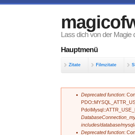
Direkt zum Inhalt
magicofw
Lass dich von der Magie d
Hauptmenü
Zitate
Filmzitate
S
Fehlermeldung
Deprecated function
: Con
PDO::MYSQL_ATTR_USE_
Pdo\Mysql::ATTR_USE
DatabaseConnection_mys
includes/database/mysql
Deprecated function
: C