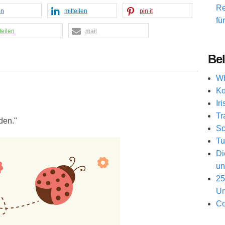
Re
en
mitteilen
pin it
fü
teilen
mail
Bel
Wh
Ko
Ir
Tr
den."
Sc
Tu
Di
un
25
Un
Co