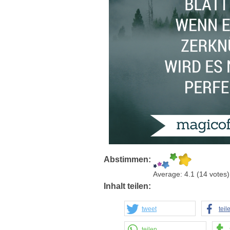
Abstimmen:
Average:
4.1
(
14
votes)
Inhalt teilen:
tweet
teil
teilen