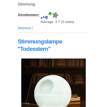
Stimmung.
Abstimmen:
Average:
3.7
(
3
votes)
über Star Wars LED Mood Lights
Weiterlesen
Stimmungslampe
"Todesstern"