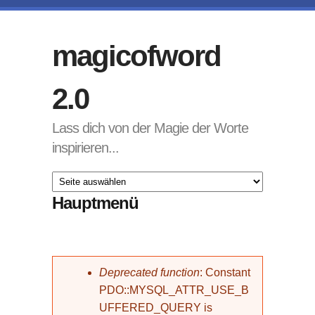
Direkt zum Inhalt
magicofword
2.0
Lass dich von der Magie der Worte
inspirieren...
Hauptmenü
Fehlermeldung
Deprecated function
: Constant
PDO::MYSQL_ATTR_USE_B
UFFERED_QUERY is