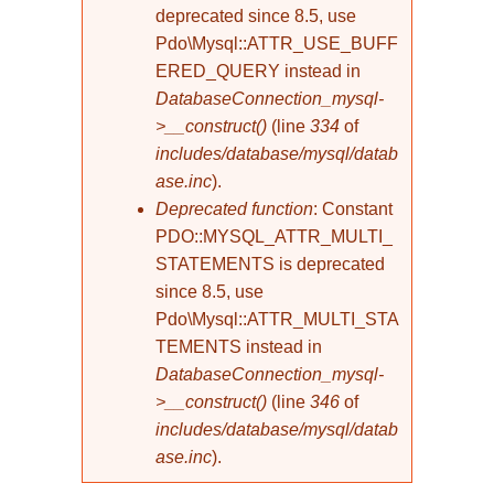
deprecated since 8.5, use
Pdo\Mysql::ATTR_USE_BUFF
ERED_QUERY instead in
DatabaseConnection_mysql-
>__construct()
(line
334
of
includes/database/mysql/datab
ase.inc
).
Deprecated function
: Constant
PDO::MYSQL_ATTR_MULTI_
STATEMENTS is deprecated
since 8.5, use
Pdo\Mysql::ATTR_MULTI_STA
TEMENTS instead in
DatabaseConnection_mysql-
>__construct()
(line
346
of
includes/database/mysql/datab
ase.inc
).