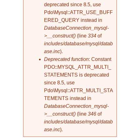
deprecated since 8.5, use
Pdo\Mysql::ATTR_USE_BUFF
ERED_QUERY instead in
DatabaseConnection_mysql-
>__construct()
(line
334
of
includes/database/mysql/datab
ase.inc
).
Deprecated function
: Constant
PDO::MYSQL_ATTR_MULTI_
STATEMENTS is deprecated
since 8.5, use
Pdo\Mysql::ATTR_MULTI_STA
TEMENTS instead in
DatabaseConnection_mysql-
>__construct()
(line
346
of
includes/database/mysql/datab
ase.inc
).