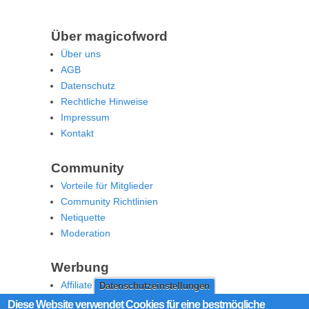
Über magicofword
Über uns
AGB
Datenschutz
Rechtliche Hinweise
Impressum
Kontakt
Community
Vorteile für Mitglieder
Community Richtlinien
Netiquette
Moderation
Werbung
Affiliate Offenlegung
Datenschutzeinstellungen
Werben Sie auf MoW
Diese Website verwendet Cookies für eine bestmögliche