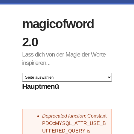
Direkt zum Inhalt
magicofword
2.0
Lass dich von der Magie der Worte
inspirieren...
Hauptmenü
Fehlermeldung
Deprecated function
: Constant
PDO::MYSQL_ATTR_USE_B
UFFERED_QUERY is