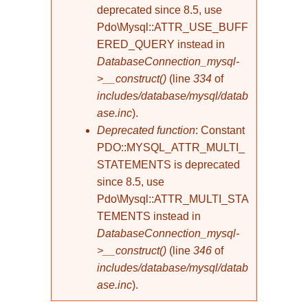
deprecated since 8.5, use
Pdo\Mysql::ATTR_USE_BUFF
ERED_QUERY instead in
DatabaseConnection_mysql-
>__construct()
(line
334
of
includes/database/mysql/datab
ase.inc
).
Deprecated function
: Constant
PDO::MYSQL_ATTR_MULTI_
STATEMENTS is deprecated
since 8.5, use
Pdo\Mysql::ATTR_MULTI_STA
TEMENTS instead in
DatabaseConnection_mysql-
>__construct()
(line
346
of
includes/database/mysql/datab
ase.inc
).