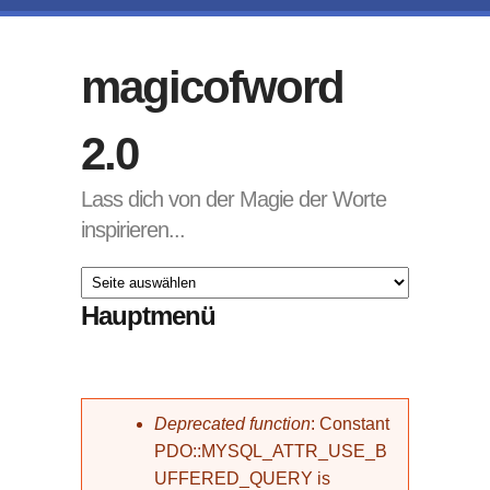
Direkt zum Inhalt
magicofword
2.0
Lass dich von der Magie der Worte
inspirieren...
Hauptmenü
Fehlermeldung
Deprecated function
: Constant
PDO::MYSQL_ATTR_USE_B
UFFERED_QUERY is