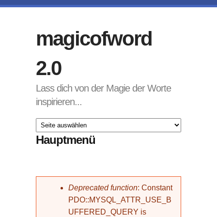
Direkt zum Inhalt
magicofword
2.0
Lass dich von der Magie der Worte
inspirieren...
Hauptmenü
Fehlermeldung
Deprecated function
: Constant
PDO::MYSQL_ATTR_USE_B
UFFERED_QUERY is