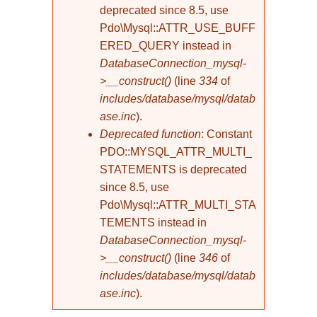
deprecated since 8.5, use
Pdo\Mysql::ATTR_USE_BUFF
ERED_QUERY instead in
DatabaseConnection_mysql-
>__construct()
(line
334
of
includes/database/mysql/datab
ase.inc
).
Deprecated function
: Constant
PDO::MYSQL_ATTR_MULTI_
STATEMENTS is deprecated
since 8.5, use
Pdo\Mysql::ATTR_MULTI_STA
TEMENTS instead in
DatabaseConnection_mysql-
>__construct()
(line
346
of
includes/database/mysql/datab
ase.inc
).