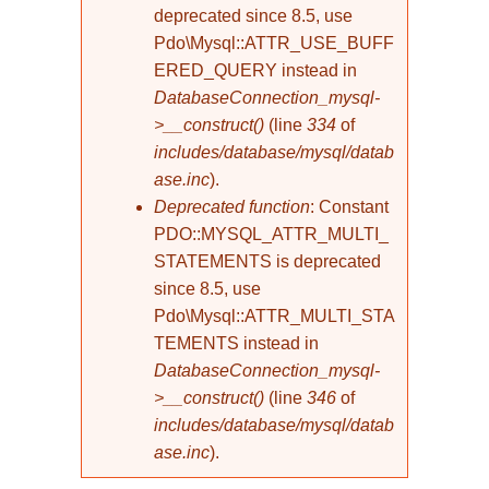
deprecated since 8.5, use
Pdo\Mysql::ATTR_USE_BUFF
ERED_QUERY instead in
DatabaseConnection_mysql-
>__construct()
(line
334
of
includes/database/mysql/datab
ase.inc
).
Deprecated function
: Constant
PDO::MYSQL_ATTR_MULTI_
STATEMENTS is deprecated
since 8.5, use
Pdo\Mysql::ATTR_MULTI_STA
TEMENTS instead in
DatabaseConnection_mysql-
>__construct()
(line
346
of
includes/database/mysql/datab
ase.inc
).