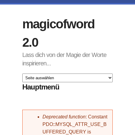
Direkt zum Inhalt
magicofword
2.0
Lass dich von der Magie der Worte
inspirieren...
Hauptmenü
Fehlermeldung
Deprecated function
: Constant
PDO::MYSQL_ATTR_USE_B
UFFERED_QUERY is